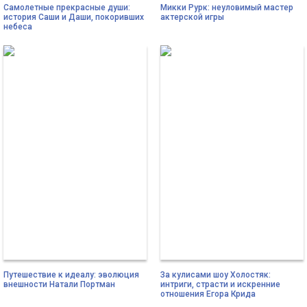
Самолетные прекрасные души:
Микки Рурк: неуловимый мастер
история Саши и Даши, покоривших
актерской игры
небеса
Путешествие к идеалу: эволюция
За кулисами шоу Холостяк:
внешности Натали Портман
интриги, страсти и искренние
отношения Егора Крида