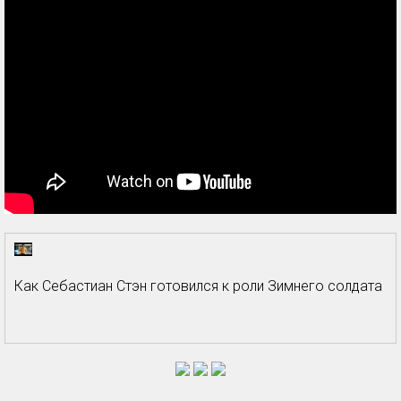
Как Себастиан Стэн готовился к роли Зимнего солдата