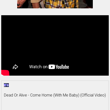
Dead Or Alive - Come Home (With Me Baby) (Official Video)