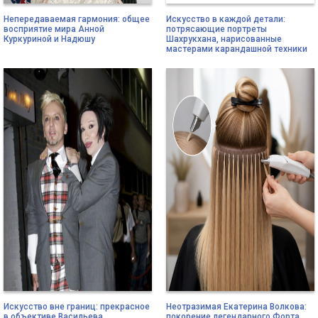
Непередаваемая гармония: общее
Искусство в каждой детали:
восприятие мира Анной
потрясающие портреты
Куркуриной и Надюшу
Шахрукхана, нарисованные
мастерами карандашной техники
Искусство вне границ: прекрасное
Неотразимая Екатерина Волкова:
в объективе Васильева
покорение легендарного Форта