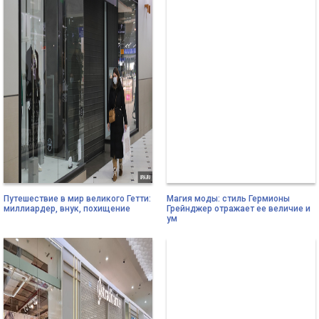
Путешествие в мир великого Гетти:
Магия моды: стиль Гермионы
миллиардер, внук, похищение
Грейнджер отражает ее величие и
ум