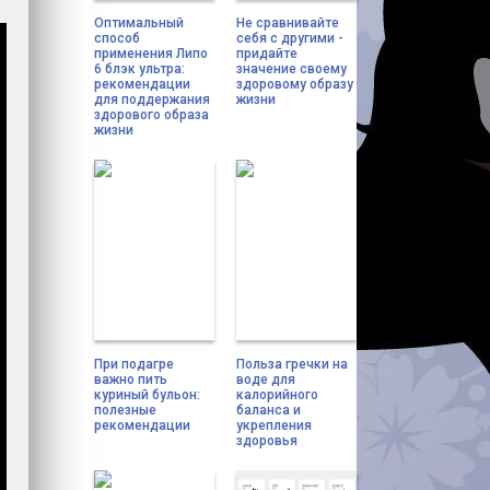
Оптимальный
Не сравнивайте
способ
себя с другими -
применения Липо
придайте
6 блэк ультра:
значение своему
рекомендации
здоровому образу
для поддержания
жизни
здорового образа
жизни
При подагре
Польза гречки на
важно пить
воде для
куриный бульон:
калорийного
полезные
баланса и
рекомендации
укрепления
здоровья