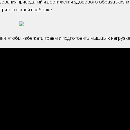
ования приседаний и достижения здорового образа жизни 
трите в нашей подборке
Умная уборка
Секреты стирки
ки, чтобы избежать травм и подготовить мышцы к нагрузке