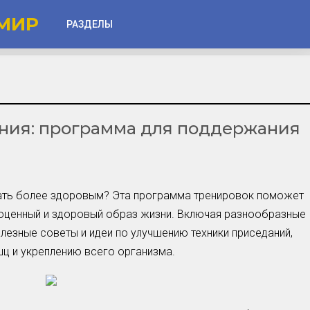
МИР
РАЗДЕЛЫ
Глаза
Веки
ния: программа для поддержания
Губы
Лицо
Другое
тать более здоровым? Эта программа тренировок поможет
Частые вопросы
лноценный и здоровый образ жизни. Включая разнообразные
Советы новичкам
лезные советы и идеи по улучшению техники приседаний,
ц и укреплению всего организма.
Шоу-Бизнес и Гламур
Актёры, Певцы, Звёзды
Знаменитости в Фокусе
Прошлое и Настоящее