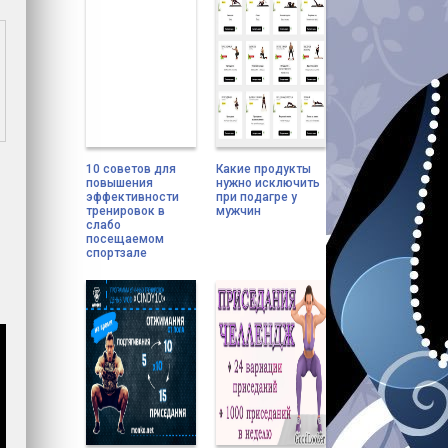
10 советов для
Какие продукты
повышения
нужно исключить
эффективности
при подагре у
тренировок в
мужчин
слабо
посещаемом
спортзале