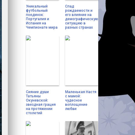
Уникальный
Спад
футбольный
рождаемости и
поединок:
его влияние на
Португалия и
демографическую
Испания на
ситуацию в
Чемпионате мира
разных странах
Сияние души
Маленькая Настя
Татьяны
с мамой:
Окуневской:
чудесное
звездная грация
воплощение
на протяжении
любви
столетий