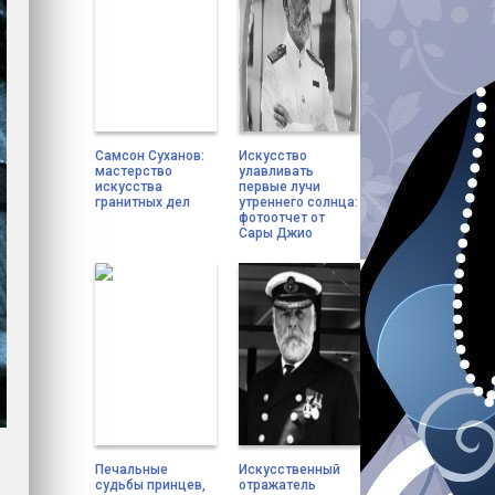
Самсон Суханов:
Искусство
мастерство
улавливать
искусства
первые лучи
гранитных дел
утреннего солнца:
фотоотчет от
Сары Джио
Печальные
Искусственный
судьбы принцев,
отражатель