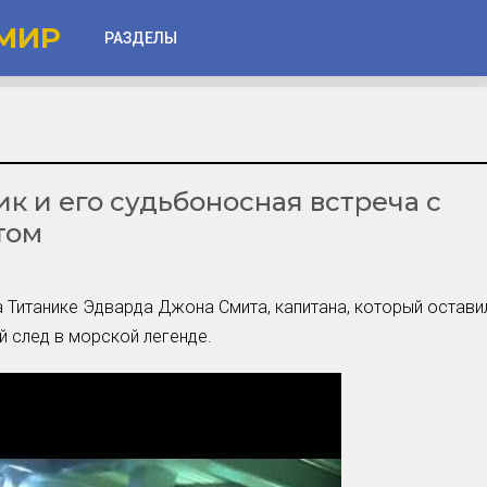
МИР
РАЗДЕЛЫ
Глаза
Веки
к и его судьбоносная встреча с
Губы
том
Лицо
Другое
 Титанике Эдварда Джона Смита, капитана, который остави
Частые вопросы
й след в морской легенде.
Советы новичкам
Шоу-Бизнес и Гламур
Актёры, Певцы, Звёзды
Знаменитости в Фокусе
Прошлое и Настоящее