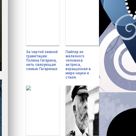
За чертой земной
Пайпер из
гравитации:
железного
Полина Гагарина,
человека:
нить связующая
актриса,
семью Гагариных
взращенная в
мире науки и
стиля.