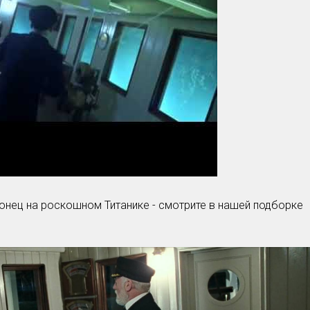
Умная уборка
Секреты стирки
онец на роскошном Титанике - смотрите в нашей подборке