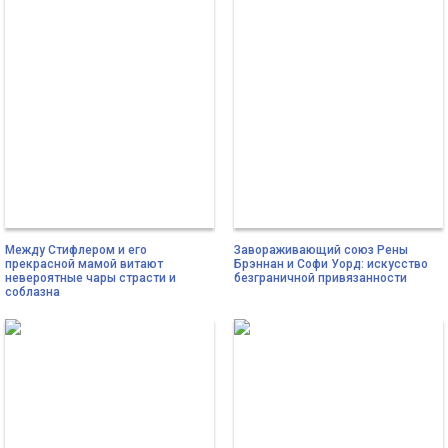
Между Стифлером и его
Завораживающий союз Рены
прекрасной мамой витают
Брэннан и Софи Уорд: искусство
невероятные чары страсти и
безграничной привязанности
соблазна