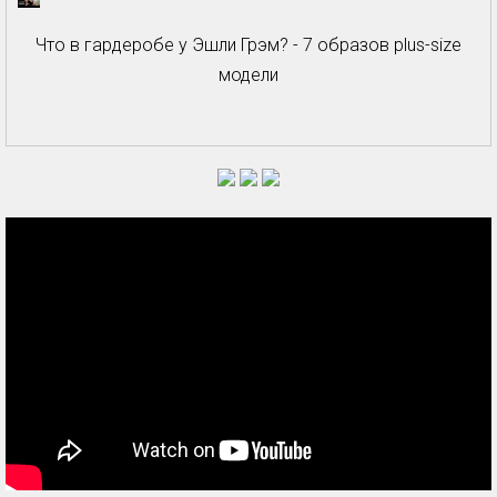
Что в гардеробе у Эшли Грэм? - 7 образов plus-size
модели