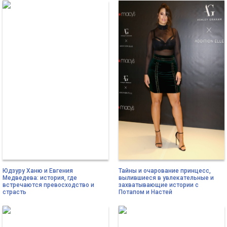
Юдзуру Ханю и Евгения
Тайны и очарование принцесс,
Медведева: история, где
вылившиеся в увлекательные и
встречаются превосходство и
захватывающие истории с
страсть
Потапом и Настей