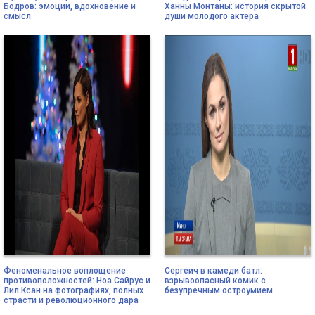
Бодров: эмоции, вдохновение и
Ханны Монтаны: история скрытой
смысл
души молодого актера
Феноменальное воплощение
Сергеич в камеди батл:
противоположностей: Ноа Сайрус и
взрывоопасный комик с
Лил Ксан на фотографиях, полных
безупречным остроумием
страсти и революционного дара