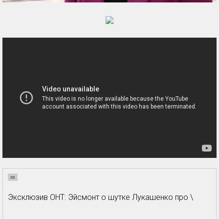
Эксклюзив ОНТ: Эйсмонт о шутке Лукашенко про \