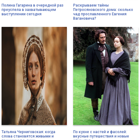
Полина Гагарина в очередной раз
Раскрываем тайны
преуспела в захватывающем
Петросяновского дома: сколько
выступлении сегодня
чад прославленного Евгения
Вагановича?
Татьяна Черниговская: когда
По кухне с настей и фасолей:
слова становятся живыми и
вкусные путешествия и новые