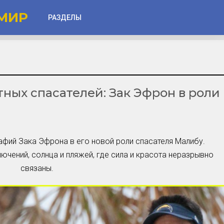
МИР
РАЗДЕЛЫ
Глаза
Веки
тных спасателей: Зак Эфрон в роли
Губы
Лицо
Другое
ий Зака Эфрона в его новой роли спасателя Малибу.
Частые вопросы
ючений, солнца и пляжей, где сила и красота неразрывно
Советы новичкам
связаны.
Шоу-Бизнес и Гламур
Актёры, Певцы, Звёзды
Знаменитости в Фокусе
Прошлое и Настоящее