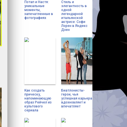
Потап и Настя:
Стиль и
уникальные
элегантность в
моменты,
одной
запечатленные в
легендарной
фотографиях
итальянской
актрисе: Софи
Лорен в Яндекс
Дзен
Как создать
Биатлонисты-
прическу,
герои, чья
напоминающую
успешная карьера
образ Рейчел из
вдохновляет и
культового
впечатляет
сериала