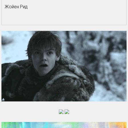
Жойен Рид