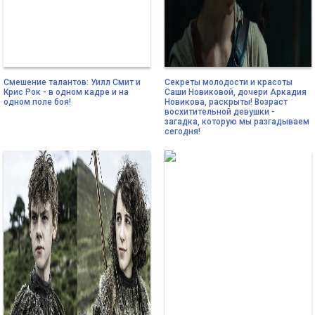
Смешение талантов: Уилл Смит и
Секреты молодости и красоты
Крис Рок - в одном кадре и на
Саши Новиковой, дочери Аркадия
одном поле боя!
Новикова, раскрыты! Возраст
восхитительной девушки -
загадка, которую мы разгадываем
сегодня!