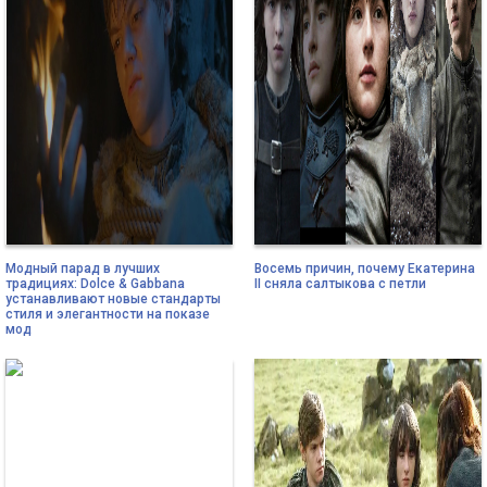
Модный парад в лучших
Восемь причин, почему Екатерина
традициях: Dolce & Gabbana
II сняла салтыкова с петли
устанавливают новые стандарты
стиля и элегантности на показе
мод