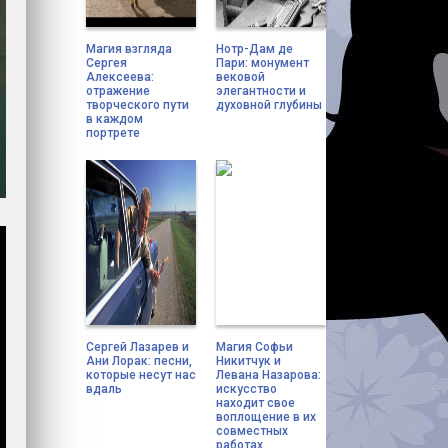
Магия взгляда
Нотр-Дам де
Сергея
Пари: монумент
Алексеева:
вековой
отражение
элегантности и
творческого пути
духовной глубины
в каждом
портрете
Сергей Лазарев и
Магия Софьи
Ани Лорак: песни,
Никитчук и
которые несут нас
Левана Назарова:
вдаль
искусство
находит свое
воплощение в их
совместных
работах