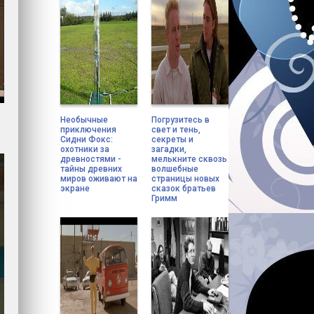
Необычные
Погрузитесь в
приключения
свет и тень,
Сидни Фокс:
секреты и
охотники за
загадки,
древностями -
мелькните сквозь
тайны древних
волшебные
миров оживают на
страницы новых
экране
сказок братьев
Гримм