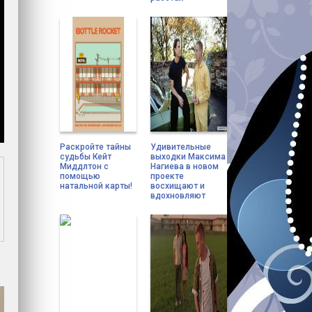
Раскройте тайны
Удивительные
судьбы Кейт
выходки Максима
Миддлтон с
Нагиева в новом
помощью
проекте
натальной карты!
восхищают и
вдохновляют