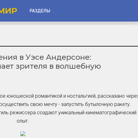
МИР
РАЗДЕЛЫ
Глаза
Веки
ния в Уэсе Андерсоне:
Губы
нает зрителя в волшебную
Лицо
Другое
Частые вопросы
ное юношеской романтикой и ностальгией, рассказано чере
Советы новичкам
осуществить свою мечту - запустить бутылочную ракету.
тиль режиссера создают уникальный кинематографический
Шоу-Бизнес и Гламур
опыт.
Актёры, Певцы, Звёзды
Знаменитости в Фокусе
Прошлое и Настоящее