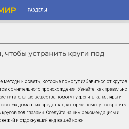
МИР
РАЗДЕЛЫ
Глаза
Веки
, чтобы устранить круги под
Губы
Лицо
Другое
е методы и советы, которые помогут избавиться от кругов
Частые вопросы
тов сомнительного происхождения. Узнайте, как правильно
Советы новичкам
кие питательные вещества помогут укрепить капилляры и
простых домашних средствах, которые помогут сократить
Шоу-Бизнес и Гламур
 кругов под глазами. Следуйте нашим рекомендациям и
Актёры, Певцы, Звёзды
свежий и отдохнувший вид вашей кожи!
Знаменитости в Фокусе
Прошлое и Настоящее