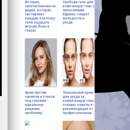
История,
Свобода гель для
запечатленная на
кожи вокруг глаз с
видео, которая
липосомами
заставляет
Карины: секрет
каждую клеточку
молодости и
тела ощущать
ухода
жгучую боль в
глазах
Крем против
Уникальный крем
синяков и отеков
для ухода за
под глазами -
кожей вокруг глаз:
идеальное
отзывы, советы и
решение
рекомендации от
проблемы
профессионалов