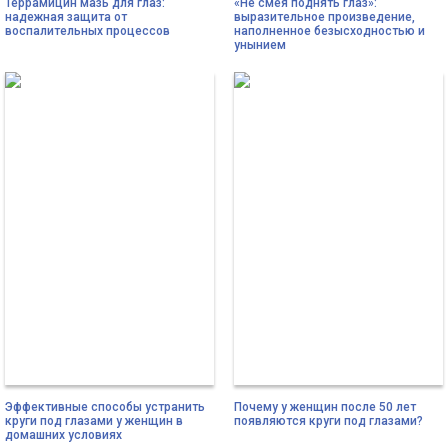
Террамицин мазь для глаз:
«Не смея поднять глаз»:
надежная защита от
выразительное произведение,
воспалительных процессов
наполненное безысходностью и
унынием
Эффективные способы устранить
Почему у женщин после 50 лет
круги под глазами у женщин в
появляются круги под глазами?
домашних условиях