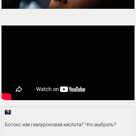
Ботокс или гиалуроновая кислота? Что выбрать?