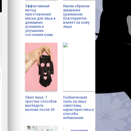
Эффективный
Каким образом
метод
умывание
приготовления
крахмалом
маски для лица в
благоприятно
домашних
влияет на кожу
условиях и
лица
улучшение
состояния кожи
Овал лица: 7
Гнойничковая
простых способов
сыпь на лице:
выглядеть
симптомы,
моложе после 40
характеристика и
способы
избавления