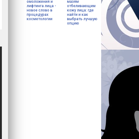
омоложения и
мазям
лифтинга лица -
отбеливающим
новое слово в
кожу лица: где
процедурах
найти и как
косметологии
выбрать лучшую
опцию