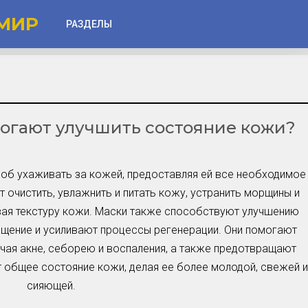
МИР
РАЗДЕЛЫ
Глаза
Веки
могают улучшить состояние кожи?
Губы
Лицо
Другое
соб ухаживать за кожей, предоставляя ей все необходимое
 очистить, увлажнить и питать кожу, устранить морщины и
Частые вопросы
вая текстуру кожи. Маски также способствуют улучшению
Советы новичкам
щение и усиливают процессы регенерации. Они помогают
чая акне, себорею и воспаления, а также предотвращают
Шоу-Бизнес и Гламур
общее состояние кожи, делая ее более молодой, свежей и
Актёры, Певцы, Звёзды
сияющей.
Знаменитости в Фокусе
Прошлое и Настоящее