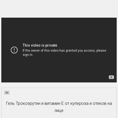
Гель Троксерутин и витамин Е от купероза и отеков на
лице