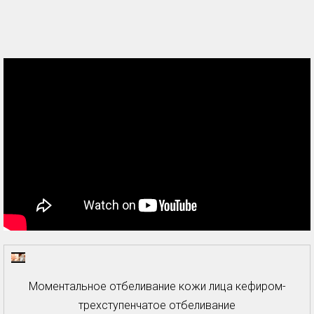
Моментальное отбеливание кожи лица кефиром-
трехступенчатое отбеливание