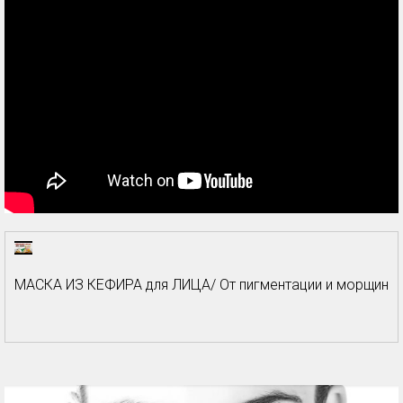
МАСКА ИЗ КЕФИРА для ЛИЦА/ От пигментации и морщин