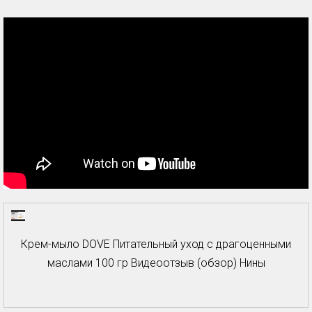
Крем-мыло DOVE Питательный уход с драгоценными
маслами 100 гр Видеоотзыв (обзор) Нины