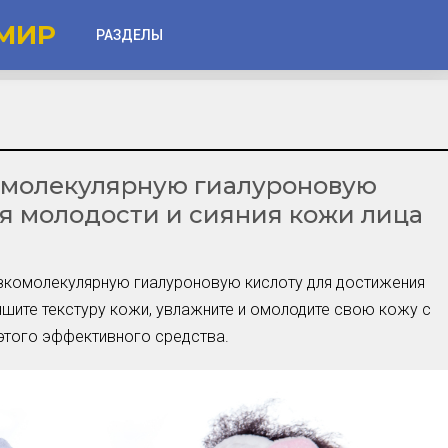
МИР
РАЗДЕЛЫ
Глаза
Веки
омолекулярную гиалуроновую
Губы
я молодости и сияния кожи лица
Лицо
Другое
низкомолекулярную гиалуроновую кислоту для достижения
Частые вопросы
чшите текстуру кожи, увлажните и омолодите свою кожу с
Советы новичкам
того эффективного средства.
Шоу-Бизнес и Гламур
Актёры, Певцы, Звёзды
Знаменитости в Фокусе
Прошлое и Настоящее