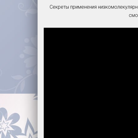
Секреты применения низкомолекулярн
смо