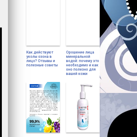
Как действуют
Орошение лица
уколы озона в
минеральной
лицо? Отзывы и
водой: почему это
полезные советы
необходимо и как
оно полезно для
вашей кожи