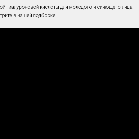
ой гиалуроновой кислоты для молодого и сияющего лица -
трите в нашей подборке