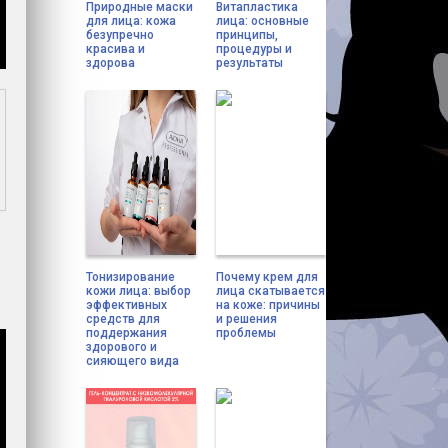
Природные маски
Витапластика
для лица: кожа
лица: основные
безупречно
принципы,
красива и
процедуры и
здорова
результаты
Тонизирование
Почему крем для
кожи лица: выбор
лица скатывается
эффективных
на коже: причины
средств для
и решения
поддержания
проблемы
здорового и
сияющего вида