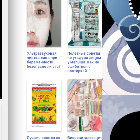
Ультразвуковая
Полезные советы
чистка лица при
по уходу за лицом
беременности:
у малыша: как не
безопасно ли это?
ошибиться с
протиркой
Лучшие советы по
Биоревитализация