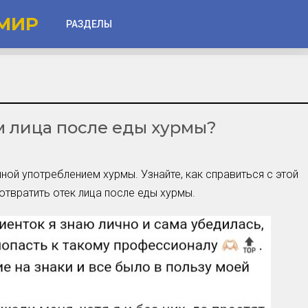
МИР
РАЗДЕЛЫ
Глаза
Веки
м лица после еды хурмы?
Губы
Лицо
Другое
ной употреблением хурмы. Узнайте, как справиться с этой
отвратить отек лица после еды хурмы.
Частые вопросы
Советы новичкам
Шоу-Бизнес и Гламур
Актёры, Певцы, Звёзды
Знаменитости в Фокусе
Прошлое и Настоящее