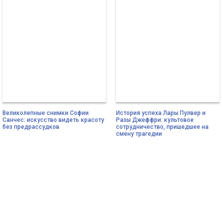
Великолепные снимки Софии
История успеха Лары Пулвер и
Санчес: искусство видеть красоту
Разы Джеффри: культовое
без предрассудков
сотрудничество, пришедшее на
смену трагедии