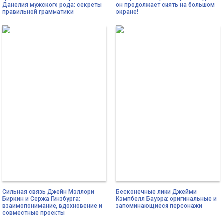
Данелия мужского рода: секреты
он продолжает сиять на большом
правильной грамматики
экране!
Сильная связь Джейн Мэллори
Бесконечные лики Джейми
Биркин и Сержа Гинзбурга:
Кэмпбелл Бауэра: оригинальные и
взаимопонимание, вдохновение и
запоминающиеся персонажи
совместные проекты