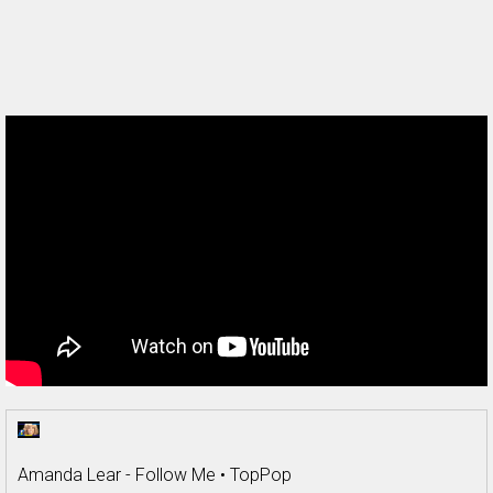
Amanda Lear - Follow Me • TopPop