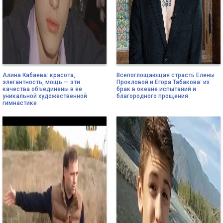
Алина Кабаева: красота,
Всепоглощающая страсть Елены
элегантность, мощь — эти
Прокловой и Егора Табакова: их
качества объединены в ее
брак в океане испытаний и
уникальной художественной
благородного прощения
гимнастике