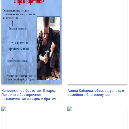
Непрерывное братство: Джаред
Алина Кабаева: образец успеха и
Лето и его безупречное
семейного благополучия
союзничество с родным братом