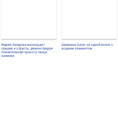
Мария Захарова воплощает
Шишкина Алла: на одной волне с
грацию и страсть, демонстрируя
водным элементом
пленительную красоту танца
калинки.