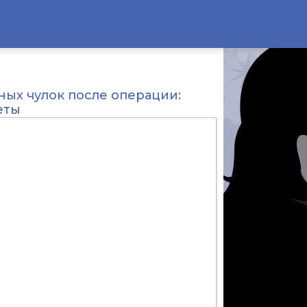
ых чулок после операции:
еты