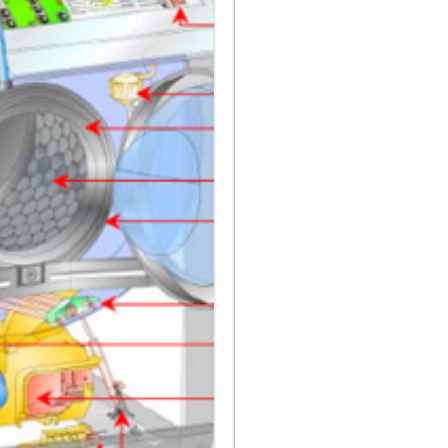
Умная уборка
Секреты стирки