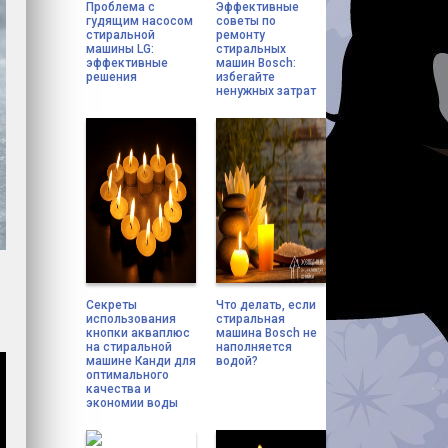
Проблема с
Эффективные
гудящим насосом
советы по
стиральной
ремонту
машины LG:
стиральных
эффективные
машин Bosch:
решения
избегайте
ненужных затрат
Секреты
Что делать, если
использования
стиральная
кнопки акваплюс
машина Bosch не
на стиральной
наполняется
машине Канди для
водой?
оптимального
качества и
экономии воды