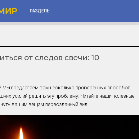
МИР
РАЗДЕЛЫ
Глаза
Веки
ться от следов свечи: 10
Губы
Лицо
Другое
чи? Мы предлагаем вам несколько проверенных способов,
Частые вопросы
шних усилий решить эту проблему. Читайте наши полезные
Советы новичкам
рнуть вашим вещам первозданный вид.
Шоу-Бизнес и Гламур
Актёры, Певцы, Звёзды
Знаменитости в Фокусе
Прошлое и Настоящее