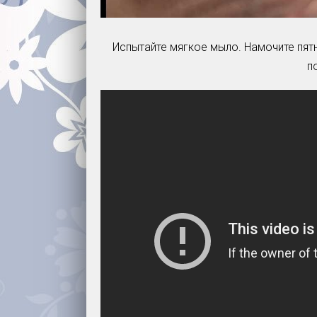
Испытайте мягкое мыло. Намочите пятно
п