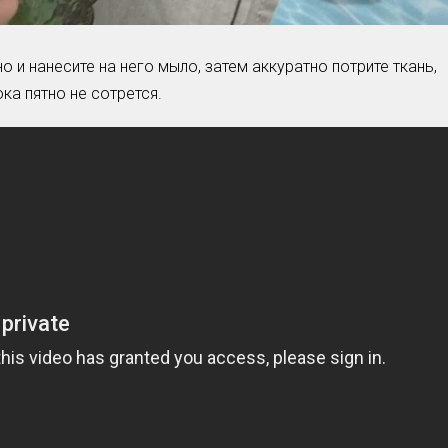
 и нанесите на него мыло, затем аккуратно потрите ткань,
ока пятно не сотрется.