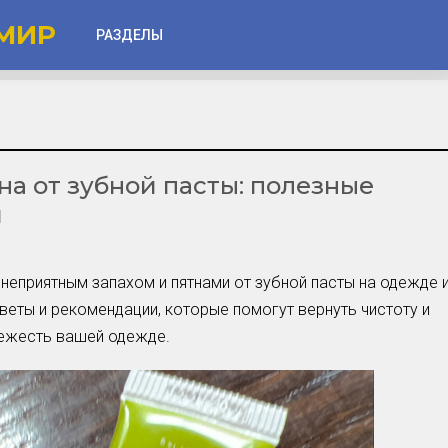
МИР
РАЗДЕЛЫ
Глаза
Веки
тна от зубной пасты: полезные
Губы
и
Лицо
Другое
неприятным запахом и пятнами от зубной пасты на одежде 
Частые вопросы
веты и рекомендации, которые помогут вернуть чистоту и
Советы новичкам
ежесть вашей одежде.
Шоу-Бизнес и Гламур
Актёры, Певцы, Звёзды
Знаменитости в Фокусе
Прошлое и Настоящее