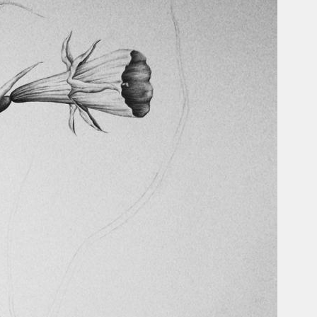
Умная уборка
Секреты стирки