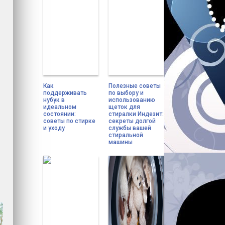
Как
Полезные советы
поддерживать
по выбору и
нубук в
использованию
идеальном
щеток для
состоянии:
стиралки Индезит:
советы по стирке
секреты долгой
и уходу
службы вашей
стиральной
машины