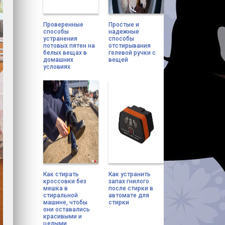
Проверенные
Простые и
способы
надежные
устранения
способы
потовых пятен на
отстирывания
белых вещах в
гелевой ручки с
домашних
вещей
условиях
Как стирать
Как устранить
кроссовки без
запах гнилого
мешка в
после стирки в
стиральной
автомате для
машине, чтобы
стирки
они оставались
красивыми и
целыми