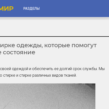
МИР
РАЗДЕЛЫ
Глаза
Веки
стирке одежды, которые помогут
Губы
е состояние
Лицо
Другое
а своей одеждой и обеспечить ее долгий срок службы. Мы
Частые вопросы
 стирке и стирке различных видов тканей.
Советы новичкам
Шоу-Бизнес и Гламур
Актёры, Певцы, Звёзды
Знаменитости в Фокусе
Прошлое и Настоящее