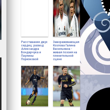
Расставание двух
Завораживающая
сердец: развод
Козлова Галина
Александра
Васильевна -
Бондарчука и
живая поэзия на
Паулины
пленительной
Поризковой
сцене