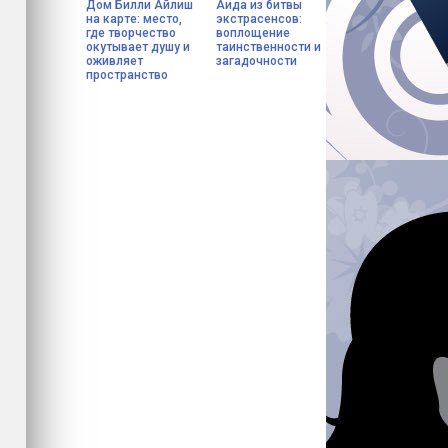
Дом Билли Айлиш
Аида из битвы
на карте: место,
экстрасенсов:
где творчество
воплощение
окутывает душу и
таинственности и
оживляет
загадочности
пространство