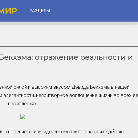
МИР
РАЗДЕЛЫ
Глаза
Веки
Бекхэма: отражение реальности и
Губы
Лицо
Другое
енной силой и высоким вкусом Дэвида Бекхэма в нашей
Частые вопросы
 и элегантности, непритворное воплощение жизни во всех е
Советы новичкам
проявлениях.
Шоу-Бизнес и Гламур
Актёры, Певцы, Звёзды
Знаменитости в Фокусе
дохновение, стиль, идеал - смотрите в нашей подборке
Прошлое и Настоящее