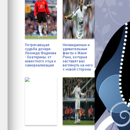
Потрясающая
Неожиданные и
судьба дочери
удивительные
Леонида Фадеева
факты о Жане
- Екатерины: от
Рено, которые
известного отца к
заставят вас
самореализации
взглянуть на него
с новой стороны