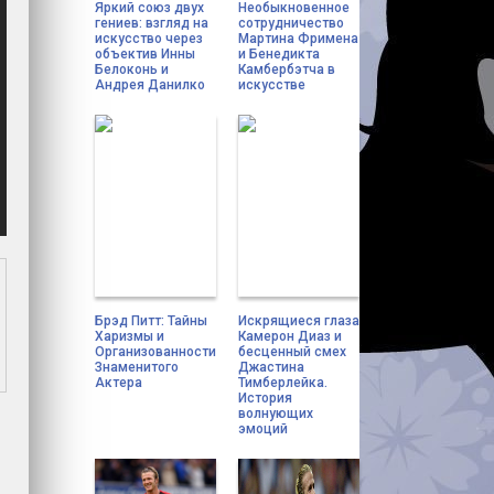
Яркий союз двух
Необыкновенное
гениев: взгляд на
сотрудничество
искусство через
Мартина Фримена
объектив Инны
и Бенедикта
Белоконь и
Камбербэтча в
Андрея Данилко
искусстве
Брэд Питт: Тайны
Искрящиеся глаза
Харизмы и
Камерон Диаз и
Организованности
бесценный смех
Знаменитого
Джастина
Актера
Тимберлейка.
История
волнующих
эмоций