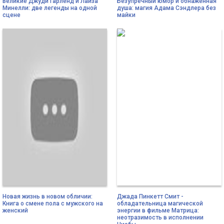
Великие Джуди Гарленд и Лайза
Безупречный юмор и обнаженная
Минелли: две легенды на одной
душа: магия Адама Сэндлера без
сцене
майки
Новая жизнь в новом обличии:
Джада Пинкетт Смит -
Книга о смене пола с мужского на
обладательница магической
женский
энергии в фильме Матрица:
неотразимость в исполнении