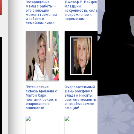
Возвращение
Джозеф Р. Байден
мамы с работы –
младший:
это сияющий
искренность, сила
момент гармонии
и стремление к
и заботы в
переменам
семейном очаге
Путешествие
Очаровательный
сквозь времена с
День рождения
Матой Хари:
Влада и Никиты:
постигни секреты
светлые моменты
очарования и
и незабываемые
опасности
эмоции!