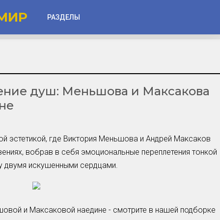
МИР
РАЗДЕЛЫ
Глаза
Веки
ение душ: Меньшова и Максакова
Губы
не
Лицо
Другое
й эстетикой, где Виктория Меньшова и Андрей Максаков
Частые вопросы
вениях, вобрав в себя эмоциональные переплетения тонкой
Советы новичкам
у двумя искушенными сердцами.
Шоу-Бизнес и Гламур
Актёры, Певцы, Звёзды
Знаменитости в Фокусе
шовой и Максаковой наедине - смотрите в нашей подборке
Прошлое и Настоящее