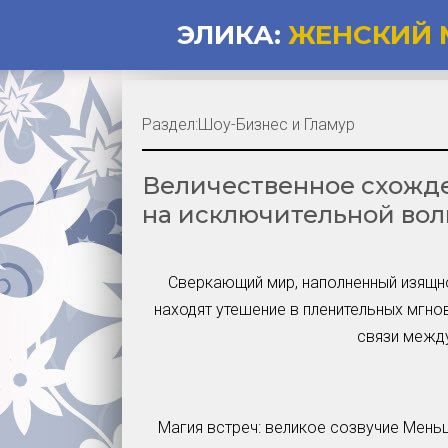
ЭЛИКА:
ЖЕНСКИЙ 
Раздел:
Шоу-Бизнес и Гламур
Величественное схожд
на исключительной вол
Сверкающий мир, наполненный изящно
находят утешение в пленительных мгно
связи межд
Магия встреч: великое созвучие Мень