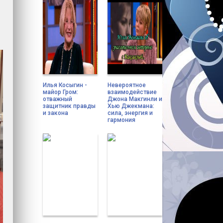
Илья Косыгин -
Невероятное
майор Гром:
взаимодействие
отважный
Джона Макгинли и
защитник правды
Хью Джекмана:
и закона
сила, энергия и
гармония