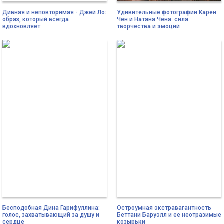
Дивная и неповторимая - Джей Ло:
Удивительные фотографии Карен
образ, который всегда
Чен и Натана Чена: сила
вдохновляет
творчества и эмоций
Бесподобная Дина Гарифуллина:
Остроумная экстравагантность
голос, захватывающий за душу и
Беттани Баруэлл и ее неотразимые
сердце
козырьки