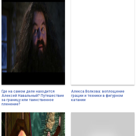
Где на самом деле находится
Алекса Волкова: воплощение
Алексей Навальный? Путешествие
грации и техники в фигурном
за границу или таинственное
катании
пленение?