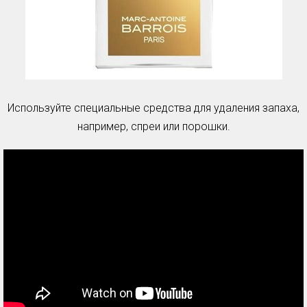
Используйте специальные средства для удаления запаха,
например, спреи или порошки.