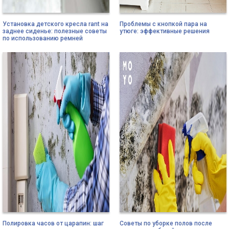
Установка детского кресла rant на
Проблемы с кнопкой пара на
заднее сиденье: полезные советы
утюге: эффективные решения
по использованию ремней
Полировка часов от царапин: шаг
Советы по уборке полов после