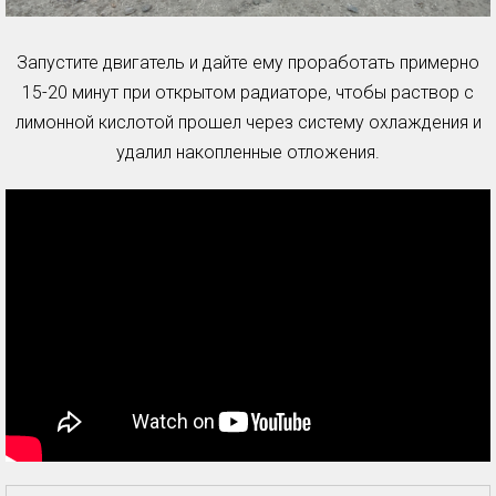
Запустите двигатель и дайте ему проработать примерно
15-20 минут при открытом радиаторе, чтобы раствор с
лимонной кислотой прошел через систему охлаждения и
удалил накопленные отложения.