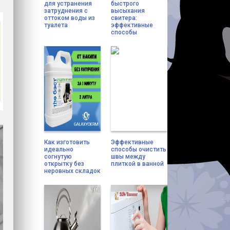
для устранения
быстрого
затруднения с
высыхания
оттоком воды из
свитера:
туалета
эффективные
способы
Как изготовить
Эффективные
идеально
способы очистить
согнутую
швы между
открытку без
плиткой в ванной
неровных складок