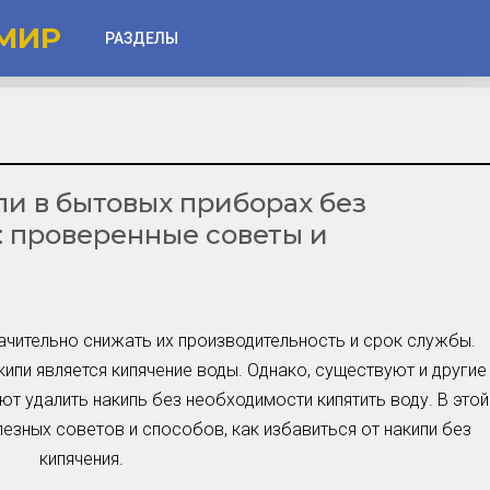
МИР
РАЗДЕЛЫ
Глаза
Веки
пи в бытовых приборах без
Губы
: проверенные советы и
Лицо
Другое
Частые вопросы
ачительно снижать их производительность и срок службы.
Советы новичкам
ипи является кипячение воды. Однако, существуют и другие
т удалить накипь без необходимости кипятить воду. В этой
Шоу-Бизнес и Гламур
езных советов и способов, как избавиться от накипи без
Актёры, Певцы, Звёзды
кипячения.
Знаменитости в Фокусе
Прошлое и Настоящее