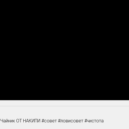
 Чайник ОТ НАКИПИ #совет #ловисовет #чистота