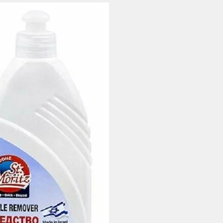
Умная уборка
Секреты стирки