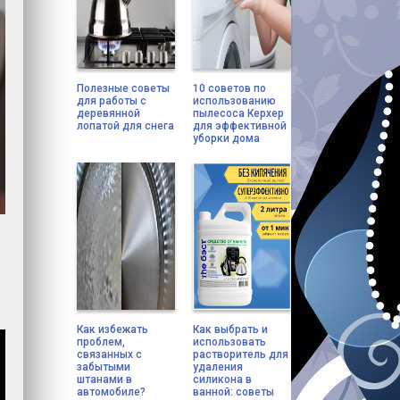
Полезные советы
10 советов по
для работы с
использованию
деревянной
пылесоса Керхер
лопатой для снега
для эффективной
уборки дома
Как избежать
Как выбрать и
проблем,
использовать
связанных с
растворитель для
забытыми
удаления
штанами в
силикона в
автомобиле?
ванной: советы