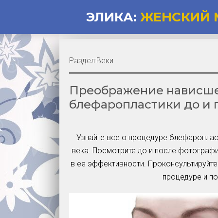
ЭЛИКА:
ЖЕНСКИЙ 
Раздел:
Веки
Преображение нависшег
блефаропластики до и 
Узнайте все о процедуре блефароплас
века. Посмотрите до и после фотограф
в ее эффективности. Проконсультируйт
процедуре и п