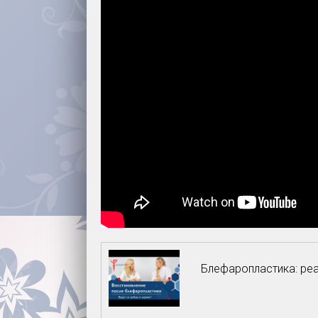
Блефаропластика: ре