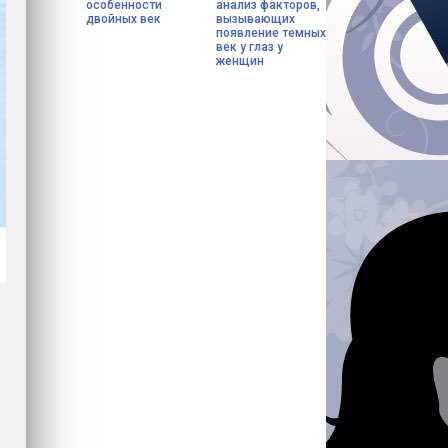
особенности
анализ факторов,
двойных век
вызывающих
появление темных
век у глаз у
женщин