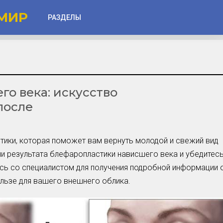
МИР
РАЗДЕЛЫ
Глаза
Веки
о века: искусство
Губы
после
Лицо
Другое
тики, которая поможет вам вернуть молодой и свежий вид
Частые вопросы
ии результата блефаропластики нависшего века и убедитес
Советы новичкам
есь со специалистом для получения подробной информации 
ользе для вашего внешнего облика.
Шоу-Бизнес и Гламур
Актёры, Певцы, Звёзды
Знаменитости в Фокусе
Прошлое и Настоящее