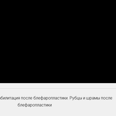
абилитация после блефаропластики. Рубцы и шрамы после
блефаропластики