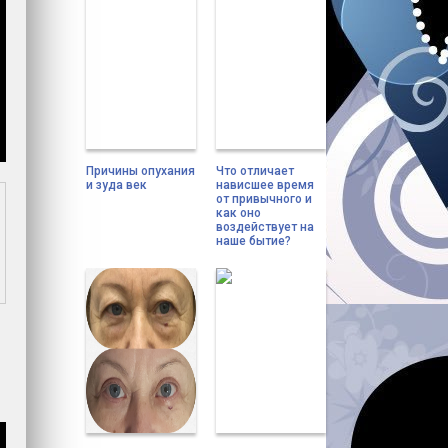
Причины опухания
Что отличает
и зуда век
нависшее время
от привычного и
как оно
воздействует на
наше бытие?