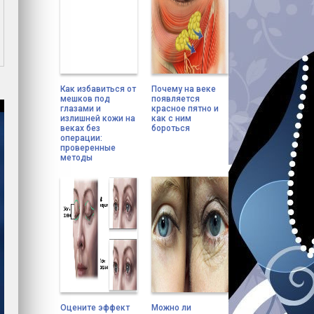
Как избавиться от
Почему на веке
мешков под
появляется
глазами и
красное пятно и
излишней кожи на
как с ним
веках без
бороться
операции:
проверенные
методы
Оцените эффект
Можно ли