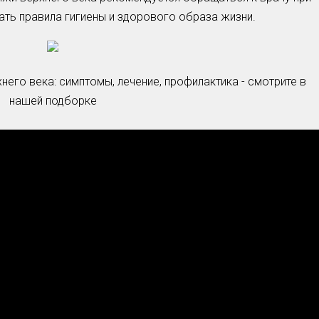
ать правила гигиены и здорового образа жизни.
Умная уборка
Секреты стирки
него века: симптомы, лечение, профилактика - смотрите в
нашей подборке