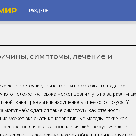
МИР
РАЗДЕЛЫ
Глаза
Веки
ричины, симптомы, лечение и
Губы
Лицо
Другое
гическое состояние, при котором происходит выпадение
Частые вопросы
чного положения. Грыжа может возникнуть из-за различны
Советы новичкам
льной ткани, травмы или нарушение мышечного тонуса. У
а могут наблюдаться такие симптомы, как отечность,
Шоу-Бизнес и Гламур
ение может включать консервативные методы, такие как
Актёры, Певцы, Звёзды
препаратов для снятия воспаления, либо хирургическое
Знаменитости в Фокусе
жи верхнего века рекомендуется обращаться к врачу при
Прошлое и Настоящее