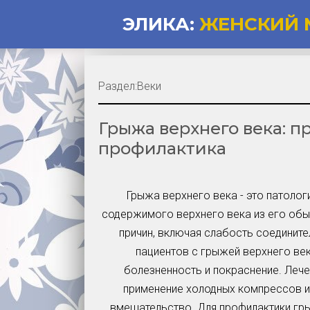
ЭЛИКА:
ЖЕНСКИЙ 
Раздел:
Веки
Грыжа верхнего века: п
профилактика
Грыжа верхнего века - это патоло
содержимого верхнего века из его обы
причин, включая слабость соедините
пациентов с грыжей верхнего век
болезненность и покраснение. Леч
применение холодных компрессов и 
вмешательство. Для профилактики гры