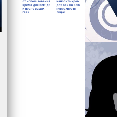
от использования
наносить крем
крема для век: до
для век на всю
и после ваших
поверхность
глаз
лица?