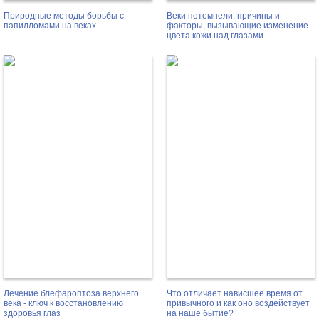
Природные методы борьбы с
Веки потемнели: причины и
папилломами на веках
факторы, вызывающие изменение
цвета кожи над глазами
Лечение блефароптоза верхнего
Что отличает нависшее время от
века - ключ к восстановлению
привычного и как оно воздействует
здоровья глаз
на наше бытие?