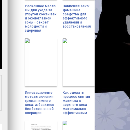
Роскошное масло
Нависшее веко:
ши для ухода за
домашние
упругой кожей век
средства для
и окологлазной
эффективного
зоны - секрет
удаления и
молодости и
восстановления
здоровья
Инновационные
Как сделать
методы лечения
процесс снятия
грыжи нижнего
макияжа с
века: избавьтесь
верхнего века
без болезненной
максимально
операции
эффективным