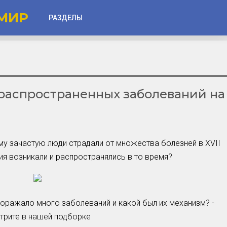
МИР
РАЗДЕЛЫ
Глаза
Веки
распространенных заболеваний на
Губы
Лицо
Другое
у зачастую люди страдали от множества болезней в XVII
Частые вопросы
ния возникали и распространялись в то время?
Советы новичкам
Шоу-Бизнес и Гламур
Актёры, Певцы, Звёзды
поражало много заболеваний и какой был их механизм? -
Знаменитости в Фокусе
трите в нашей подборке
Прошлое и Настоящее