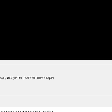
еон, иезуиты, революционеры