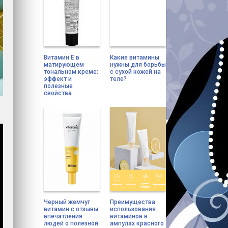
Витамин Е в
Какие витамины
матирующем
нужны для борьбы
тональном креме:
с сухой кожей на
эффект и
теле?
полезные
свойства
Черный жемчуг
Преимущества
витамин с отзывы:
использования
впечатления
витаминов в
людей о полезной
ампулах красного