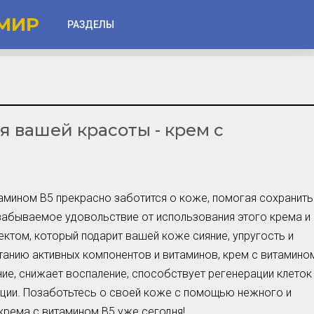
МИР
РАЗДЕЛЫ
Глаза
Веки
 вашей красоты - крем с
Губы
Лицо
Другое
амином В5 прекрасно заботится о коже, помогая сохранить
Частые вопросы
езабываемое удовольствие от использования этого крема и
Советы новичкам
ктом, который подарит вашей коже сияние, упругость и
танию активных компонентов и витаминов, крем с витамино
Шоу-Бизнес и Гламур
ие, снижает воспаление, способствует регенерации клеток
Актёры, Певцы, Звёзды
кции. Позаботьтесь о своей коже с помощью нежного и
Знаменитости в Фокусе
рема с витамином В5 уже сегодня!
Прошлое и Настоящее