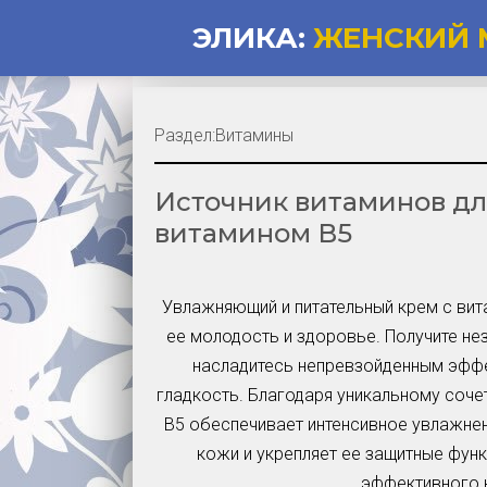
ЭЛИКА:
ЖЕНСКИЙ 
Раздел:
Витамины
Источник витаминов для
витамином В5
Увлажняющий и питательный крем с вит
ее молодость и здоровье. Получите н
насладитесь непревзойденным эффе
гладкость. Благодаря уникальному соче
В5 обеспечивает интенсивное увлажнен
кожи и укрепляет ее защитные фун
эффективного к