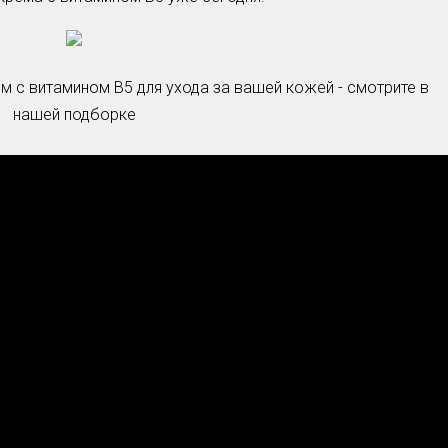
Умная уборка
Секреты стирки
с витамином В5 для ухода за вашей кожей - смотрите в
нашей подборке