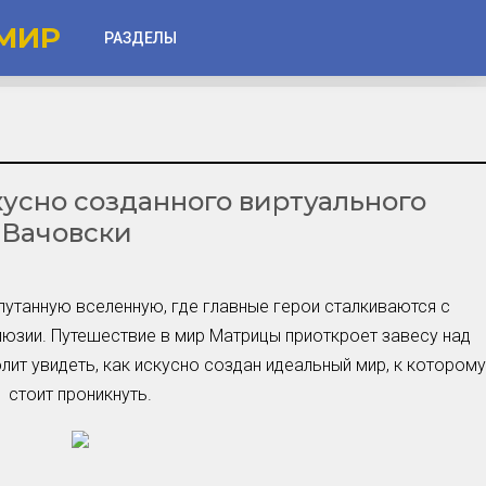
МИР
РАЗДЕЛЫ
Глаза
Веки
кусно созданного виртуального
Губы
 Вачовски
Лицо
Другое
путанную вселенную, где главные герои сталкиваются с
Частые вопросы
люзии. Путешествие в мир Матрицы приоткроет завесу над
Советы новичкам
ит увидеть, как искусно создан идеальный мир, к которому
стоит проникнуть.
Шоу-Бизнес и Гламур
Актёры, Певцы, Звёзды
Знаменитости в Фокусе
Прошлое и Настоящее