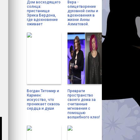
Дом восходящего
Вера -
солнца:
олицетворение
пристанище
духовной силы и
Эрика Бердона,
вдохновения в
где вдохновение
жизни Анны
оживает
Ахматовой.
Богдан Титомир и
Преврати
Кармен:
пространство
искусство, что
своего дома за
проникает сквозь
считанные
сердца и души
мгновения с
помощью
волшебного клео!