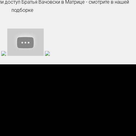
ли доступ Братья Вачовски в Матрице - смотрите в нашей
подборке
Умная уборка
Секреты стирки