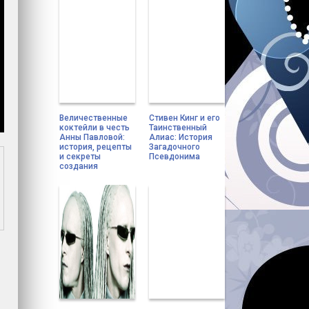
Величественные
Стивен Кинг и его
коктейли в честь
Таинственный
Анны Павловой:
Алиас: История
история, рецепты
Загадочного
и секреты
Псевдонима
создания