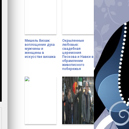
Мишель Визаж:
Окрыленные
воплощение духа
любовью:
мужчины и
свадебная
женщины в
церемония
искусстве визажа
Пескова и Навки в
обрамлении
живописного
побережья