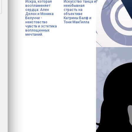
Искра, которая
Искусство танца и
воспламеняет
неизбывная
сердца: Ален
страсть на
Делон и Моника
объективе
Белуччи -
Катрины Балф и
неистовство
Тони МакГилла
чувств и эстетика
воплощенных
мечтаний.