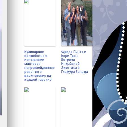
Кулинарное
Фрида Пинто и
волшебство в
Кори Тран:
исполнении
Встреча
мастеров:
Индийской
непревзойденные
Экзотики и
рецепты и
Гламура Запада
вдохновение на
каждой тарелке