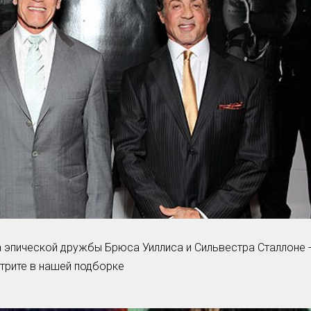
Умная уборка
Секреты стирки
а эпической дружбы Брюса Уиллиса и Сильвестра Сталлоне 
трите в нашей подборке