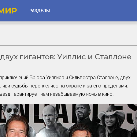
МИР
РАЗДЕЛЫ
Глаза
Веки
вух гигантов: Уиллис и Сталлоне
Губы
Лицо
Другое
приключений Брюса Уиллиса и Сильвестра Сталлоне, двух
 чьи судьбы переплелись на экране и за его пределами.
Частые вопросы
звезд гарантирует нам незабываемую ночь в кино.
Советы новичкам
Шоу-Бизнес и Гламур
Актёры, Певцы, Звёзды
Знаменитости в Фокусе
Прошлое и Настоящее