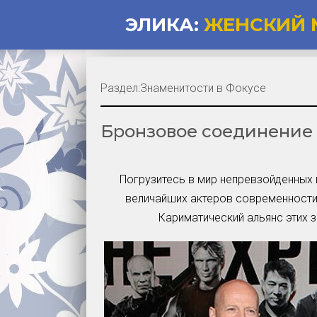
ЭЛИКА:
ЖЕНСКИЙ 
Раздел:
Знаменитости в Фокусе
Бронзовое соединение д
Погрузитесь в мир непревзойденных 
величайших актеров современности,
Кариматический альянс этих 