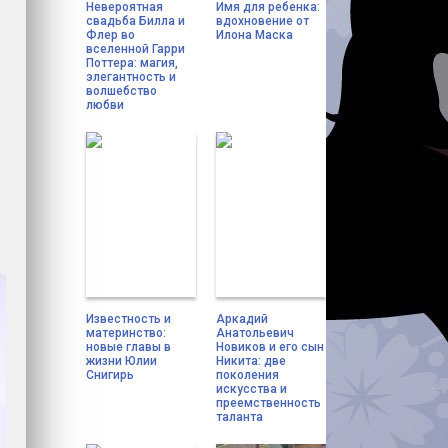
Невероятная
Имя для ребенка:
свадьба Билла и
вдохновение от
Флер во
Илона Маска
вселенной Гарри
Поттера: магия,
элегантность и
волшебство
любви
Известность и
Аркадий
материнство:
Анатольевич
новые главы в
Новиков и его сын
жизни Юлии
Никита: две
Снигирь
поколения
искусства и
преемственность
таланта