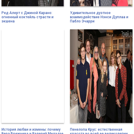
Ред Алерт с Джиной Карано:
Удивительное дуэтное
огненный коктейль страсти и
взаимодействие Нэнси Дуплаа и
экшена
Пабло Эчарри
История любви и измены: почему
Пенелопа Крус: естественная
Вера Брежнева и Валерий Меладзе
красота во всей ее великолепии