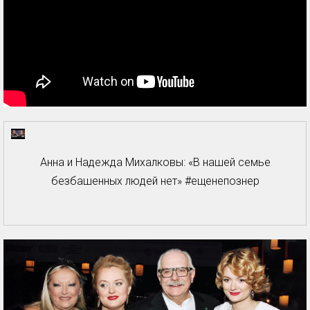
Анна и Надежда Михалковы: «В нашей семье
безбашенных людей нет» #ещенепознер