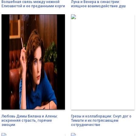
Волшебная связь между нежной
Луна и Венера в синастрии:
Елизаветой и ее преданными корги
изящное взаимодействие душ
Любовь Димы Билана и Алены:
Грезы и коллаборации: Снуп дог о
искренняя страсть, горячие
Тимати и их потрясающем
эмоции
сотрудничестве