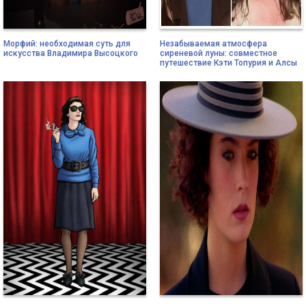
Морфий: необходимая суть для
Незабываемая атмосфера
искусства Владимира Высоцкого
сиреневой луны: совместное
путешествие Кэти Топурия и Алсы