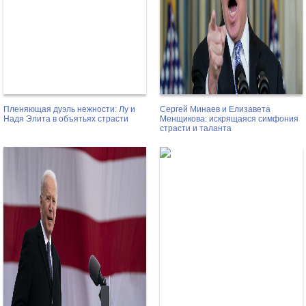
Пленяющая дуэль нежности: Лу и
Сергей Минаев и Елизавета
Надя Элита в объятьях страсти
Менщикова: искрящаяся симфония
страсти и таланта