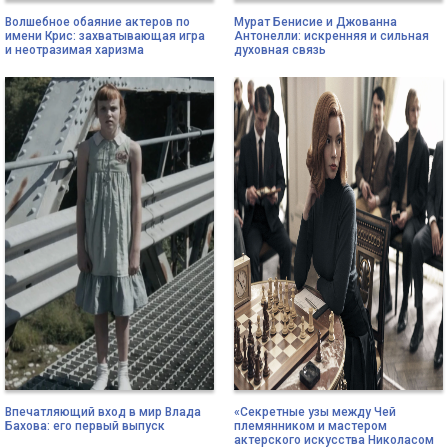
Волшебное обаяние актеров по
Мурат Бенисие и Джованна
имени Крис: захватывающая игра
Антонелли: искренняя и сильная
и неотразимая харизма
духовная связь
Впечатляющий вход в мир Влада
«Секретные узы между Чей
Бахова: его первый выпуск
племянником и мастером
актерского искусства Николасом