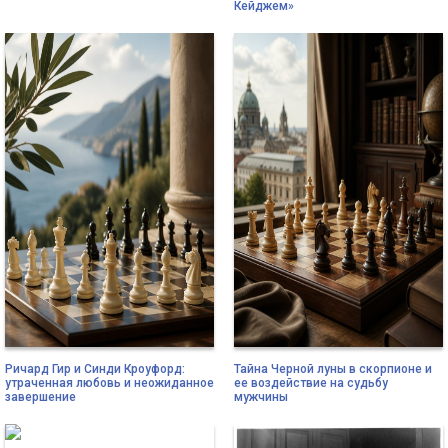
Кейджем»
Ричард Гир и Синди Кроуфорд:
Тайна Черной луны в скорпионе и
утраченная любовь и неожиданное
ее воздействие на судьбу
завершение
мужчины