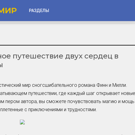
МИР
РАЗДЕЛЫ
Глаза
Веки
ое путешествие двух сердец в
Губы
ы
Лицо
Другое
стический мир сногсшибательного романа Финн и Милли.
Частые вопросы
хватывающем путешествии, где каждый шаг открывает новы
Советы новичкам
ным пером автора, вы сможете почувствовать магию и мощь
плетенные с приключениями и трудностями.
Шоу-Бизнес и Гламур
Актёры, Певцы, Звёзды
Знаменитости в Фокусе
Прошлое и Настоящее