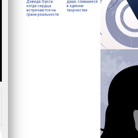
Дэвида Оукса:
души, слившиеся
когда сердца
в едином
встречаются на
творчестве
грани реальности