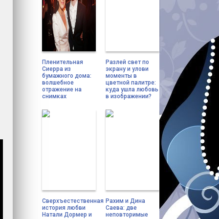
Пленительная
Разлей свет по
Сиерра из
экрану и улови
бумажного дома:
моменты в
волшебное
цветной палитре:
отражение на
куда ушла любовь
снимках
в изображении?
Сверхъестественная
Рахим и Дина
история любви
Саева: две
Натали Дормер и
неповторимые