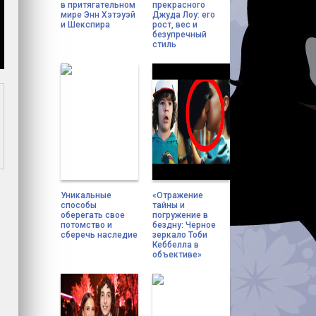
в притягательном
прекрасного
мире Энн Хэтэуэй
Джуда Лоу: его
и Шекспира
рост, вес и
безупречный
стиль
Уникальные
«Отражение
способы
тайны и
оберегать свое
погружение в
потомство и
бездну: Черное
сберечь наследие
зеркало Тоби
Кеббелла в
объективе»