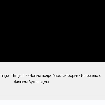
ranger Things 5 ? -Новые подробности-Теории - Интервью с
Финном Вулфардом