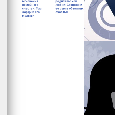
мгновения
родительской
семейного
любви: Стоцкая и
счастья: Том
ее сын в объятиях
Харди и его
счастья
малыши