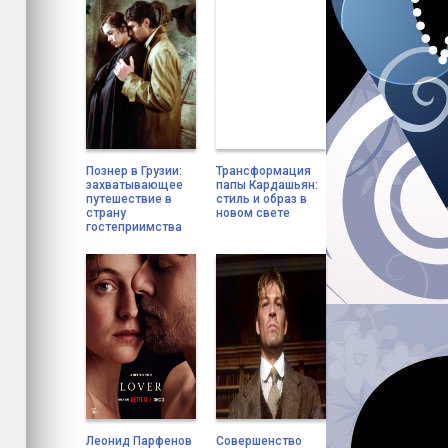
Познер в Грузии:
Трансформация
захватывающее
папы Кардашьян:
путешествие в
стиль и образ в
страну
новом свете
гостеприимства
Леонид Парфенов
Совершенство