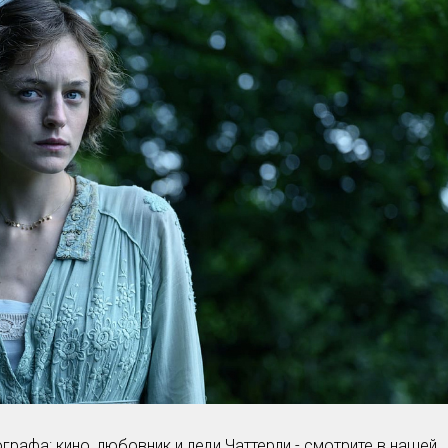
Умная уборка
Секреты стирки
рафа: кино, любовник и леди Чаттерли - смотрите в нашей