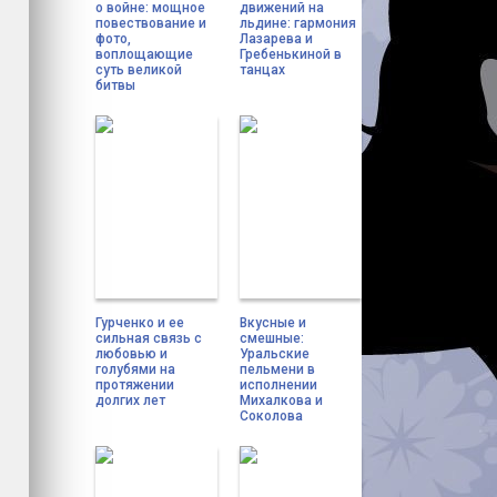
о войне: мощное
движений на
повествование и
льдине: гармония
фото,
Лазарева и
воплощающие
Гребенькиной в
суть великой
танцах
битвы
Гурченко и ее
Вкусные и
сильная связь с
смешные:
любовью и
Уральские
голубями на
пельмени в
протяжении
исполнении
долгих лет
Михалкова и
Соколова