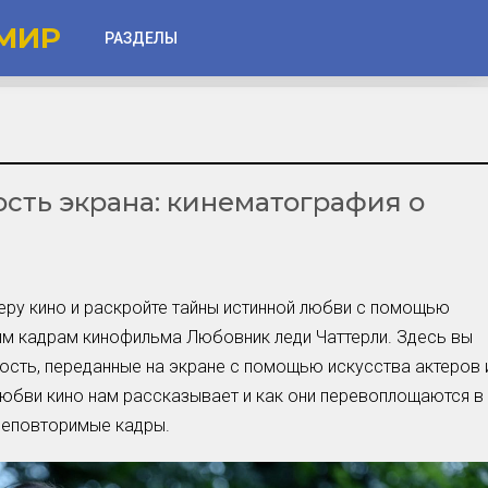
МИР
РАЗДЕЛЫ
Глаза
Веки
ость экрана: кинематография о
Губы
Лицо
Другое
ру кино и раскройте тайны истинной любви с помощью
Частые вопросы
м кадрам кинофильма Любовник леди Чаттерли. Здесь вы
Советы новичкам
ность, переданные на экране с помощью искусства актеров 
 любви кино нам рассказывает и как они перевоплощаются в
Шоу-Бизнес и Гламур
неповторимые кадры.
Актёры, Певцы, Звёзды
Знаменитости в Фокусе
Прошлое и Настоящее