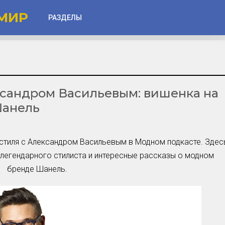
МИР
РАЗДЕЛЫ
Глаза
Веки
сандром Васильевым: вишенка на
Губы
Шанель
Лицо
Другое
стиля с Александром Васильевым в Модном подкасте. Здес
Частые вопросы
 легендарного стилиста и интересные рассказы о модном
Советы новичкам
бренде Шанель.
Шоу-Бизнес и Гламур
Актёры, Певцы, Звёзды
Знаменитости в Фокусе
Прошлое и Настоящее