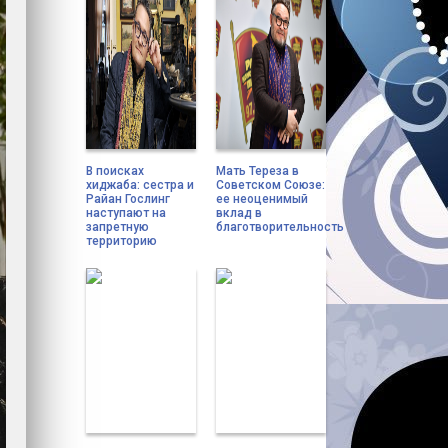
В поисках
Мать Тереза в
хиджаба: сестра и
Советском Союзе:
Райан Гослинг
ее неоценимый
наступают на
вклад в
запретную
благотворительность
территорию