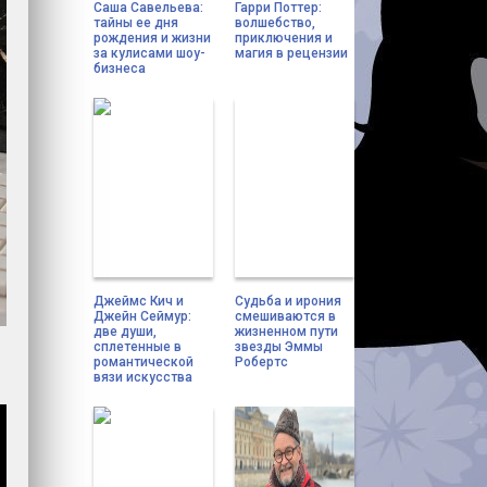
Саша Савельева:
Гарри Поттер:
тайны ее дня
волшебство,
рождения и жизни
приключения и
за кулисами шоу-
магия в рецензии
бизнеса
Джеймс Кич и
Судьба и ирония
Джейн Сеймур:
смешиваются в
две души,
жизненном пути
сплетенные в
звезды Эммы
романтической
Робертс
вязи искусства