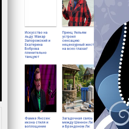
Искусство на
Принц Уильям
льду: Макар
устроил
Запорожский и
сенсацию:
Екатерина
нецензурный жест
Боброва
на всех глазах!
пленительно
танцуют
Фамке Янссен:
Загадочная связь
икона стиля и
между Шеннон Ли
воплощение
и Брэндоном Ли: