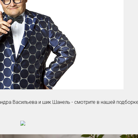
Умная уборка
Секреты стирки
андра Васильева и шик Шанель - смотрите в нашей подборк