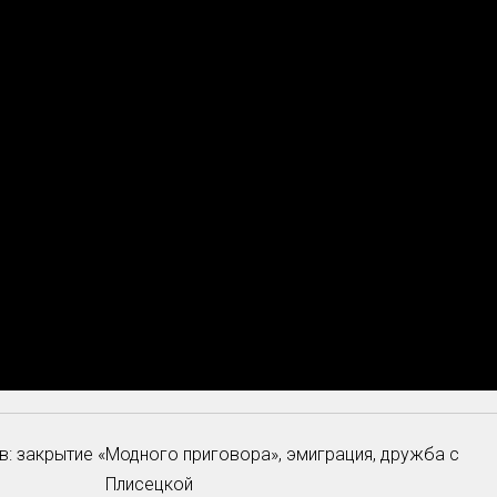
в: закрытие «Модного приговора», эмиграция, дружба с
Плисецкой