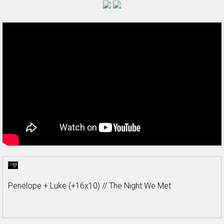
Penelope + Luke (+16x10) // The Night We Met