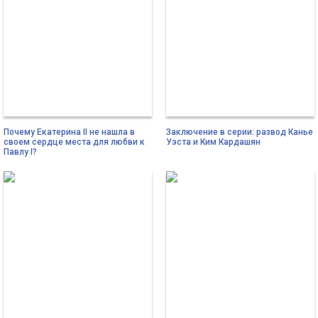
Почему Екатерина II не нашла в
Заключение в серии: развод Канье
своем сердце места для любви к
Уэста и Ким Кардашян
Павлу I?