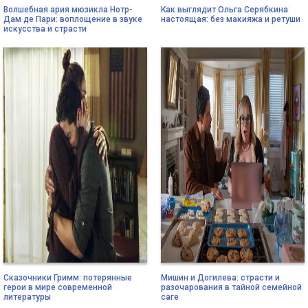
Волшебная ария мюзикла Нотр-
Как выглядит Ольга Серябкина
Дам де Пари: воплощение в звуке
настоящая: без макияжа и ретуши
искусства и страсти
Сказочники Гримм: потерянные
Мишин и Догилева: страсти и
герои в мире современной
разочарования в тайной семейной
литературы
саге